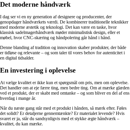
Det moderne håndværk
I dag ser vi en ny generation af designere og producenter, der
genopdager håndværkets værdi. De kombinerer traditionelle teknikker
med moderne æstetik og teknologi. Det kan være en taske, hvor
klassisk sadelmagerhåndværk møder minimalistisk design, eller et
møbel, hvor CNC-skæring og håndpolering går hånd i hånd.
Denne blanding af tradition og innovation skaber produkter, der både
er tidløse og relevante – og som taler til vores behov for autenticitet i
en digital tidsalder.
En investering i oplevelse
At vælge kvalitet er ikke kun et spørgsmål om pris, men om oplevelse.
Det handler om at eje færre ting, men bedre ting. Om at mærke glæden
ved et produkt, der er skabt med omtanke – og som bliver en del af ens
hverdag i mange år.
Når du næste gang står med et produkt i hånden, så mærk efter. Føles
det solidt? Er detaljerne gennemtænkte? Er materialet levende? Hvis
svaret er ja, står du sandsynligvis med et stykke ægte håndværk –
kvalitet, du kan mærke.