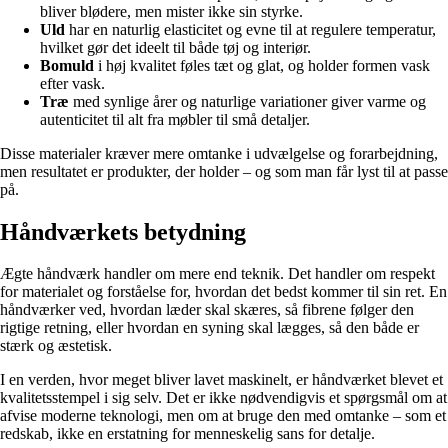
bliver blødere, men mister ikke sin styrke.
Uld
har en naturlig elasticitet og evne til at regulere temperatur,
hvilket gør det ideelt til både tøj og interiør.
Bomuld
i høj kvalitet føles tæt og glat, og holder formen vask
efter vask.
Træ
med synlige årer og naturlige variationer giver varme og
autenticitet til alt fra møbler til små detaljer.
Disse materialer kræver mere omtanke i udvælgelse og forarbejdning,
men resultatet er produkter, der holder – og som man får lyst til at passe
på.
Håndværkets betydning
Ægte håndværk handler om mere end teknik. Det handler om respekt
for materialet og forståelse for, hvordan det bedst kommer til sin ret. En
håndværker ved, hvordan læder skal skæres, så fibrene følger den
rigtige retning, eller hvordan en syning skal lægges, så den både er
stærk og æstetisk.
I en verden, hvor meget bliver lavet maskinelt, er håndværket blevet et
kvalitetsstempel i sig selv. Det er ikke nødvendigvis et spørgsmål om at
afvise moderne teknologi, men om at bruge den med omtanke – som et
redskab, ikke en erstatning for menneskelig sans for detalje.