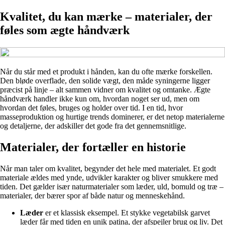
Kvalitet, du kan mærke – materialer, der
føles som ægte håndværk
Når du står med et produkt i hånden, kan du ofte mærke forskellen.
Den bløde overflade, den solide vægt, den måde syningerne ligger
præcist på linje – alt sammen vidner om kvalitet og omtanke. Ægte
håndværk handler ikke kun om, hvordan noget ser ud, men om
hvordan det føles, bruges og holder over tid. I en tid, hvor
masseproduktion og hurtige trends dominerer, er det netop materialerne
og detaljerne, der adskiller det gode fra det gennemsnitlige.
Materialer, der fortæller en historie
Når man taler om kvalitet, begynder det hele med materialet. Et godt
materiale ældes med ynde, udvikler karakter og bliver smukkere med
tiden. Det gælder især naturmaterialer som læder, uld, bomuld og træ –
materialer, der bærer spor af både natur og menneskehånd.
Læder
er et klassisk eksempel. Et stykke vegetabilsk garvet
læder får med tiden en unik patina, der afspejler brug og liv. Det