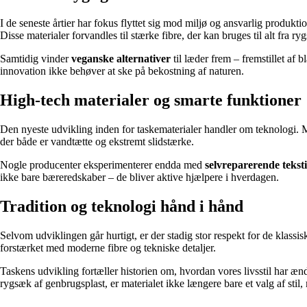
I de seneste årtier har fokus flyttet sig mod miljø og ansvarlig produ
Disse materialer forvandles til stærke fibre, der kan bruges til alt fra ry
Samtidig vinder
veganske alternativer
til læder frem – fremstillet af 
innovation ikke behøver at ske på bekostning af naturen.
High-tech materialer og smarte funktioner
Den nyeste udvikling inden for taskematerialer handler om teknologi.
der både er vandtætte og ekstremt slidstærke.
Nogle producenter eksperimenterer endda med
selvreparerende teksti
ikke bare bæreredskaber – de bliver aktive hjælpere i hverdagen.
Tradition og teknologi hånd i hånd
Selvom udviklingen går hurtigt, er der stadig stor respekt for de klassi
forstærket med moderne fibre og tekniske detaljer.
Taskens udvikling fortæller historien om, hvordan vores livsstil har ænd
rygsæk af genbrugsplast, er materialet ikke længere bare et valg af stil,