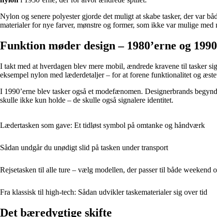
Nylon og senere polyester gjorde det muligt at skabe tasker, der var båd
materialer for nye farver, mønstre og former, som ikke var mulige med n
Funktion møder design – 1980’erne og 1990
I takt med at hverdagen blev mere mobil, ændrede kravene til tasker s
eksempel nylon med læderdetaljer – for at forene funktionalitet og æste
I 1990’erne blev tasker også et modefænomen. Designerbrands begyndte 
skulle ikke kun holde – de skulle også signalere identitet.
Lædertasken som gave: Et tidløst symbol på omtanke og håndværk
Sådan undgår du unødigt slid på tasken under transport
Rejsetasken til alle ture – vælg modellen, der passer til både weekend o
Fra klassisk til high-tech: Sådan udvikler taskematerialer sig over tid
Det bæredygtige skifte