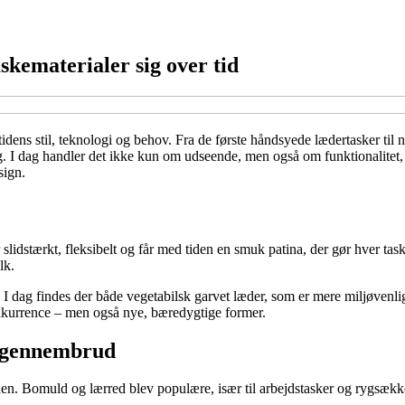
askematerialer sig over tid
 tidens stil, teknologi og behov. Fra de første håndsyede lædertasker t
 I dag handler det ikke kun om udseende, men også om funktionalitet,
sign.
r slidstærkt, fleksibelt og får med tiden en smuk patina, der gør hver ta
lk.
 dag findes der både vegetabilsk garvet læder, som er mere miljøvenligt,
onkurrence – men også nye, bæredygtige former.
s gennembrud
n. Bomuld og lærred blev populære, især til arbejdstasker og rygsække, 