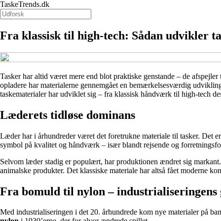
TaskeTrends.dk
Fra klassisk til high-tech: Sådan udvikler t
Tasker har altid været mere end blot praktiske genstande – de afspejler
opladere har materialerne gennemgået en bemærkelsesværdig udvikling.
taskematerialer har udviklet sig – fra klassisk håndværk til high-tech de
Læderets tidløse dominans
Læder har i århundreder været det foretrukne materiale til tasker. Det e
symbol på kvalitet og håndværk – især blandt rejsende og forretningsfo
Selvom læder stadig er populært, har produktionen ændret sig markant. I
animalske produkter. Det klassiske materiale har altså fået moderne k
Fra bomuld til nylon – industrialiseringen
Med industrialiseringen i det 20. århundrede kom nye materialer på bane
nylon
i 1930’erne, der for alvor ændrede spillet.