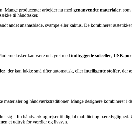
ktion. Mange producenter arbejder nu med
genanvendte materialer
, som 
gsække til håndtasker.
blandt andet ananasblade, svampe eller kaktus. De kombinerer æstetikken 
 Moderne tasker kan være udstyret med
indbyggede solceller
,
USB-por
ler
, der kan lukke små rifter automatisk, eller
intelligente stoffer
, der 
ske materialer og håndværkstraditioner. Mange designere kombinerer i dag 
ret sig – fra håndværk og rejser til digital mobilitet og bæredygtighed.
 men et udtryk for værdier og livssyn.