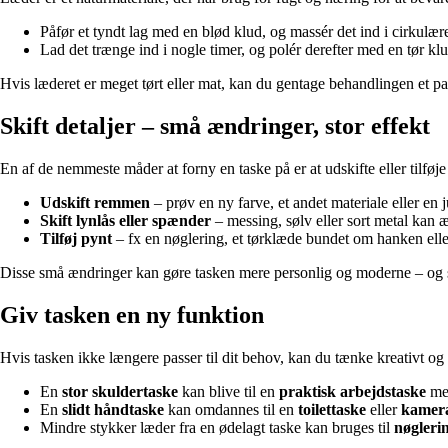
Påfør et tyndt lag med en blød klud, og massér det ind i cirkulær
Lad det trænge ind i nogle timer, og polér derefter med en tør klud
Hvis læderet er meget tørt eller mat, kan du gentage behandlingen et par
Skift detaljer – små ændringer, stor effekt
En af de nemmeste måder at forny en taske på er at udskifte eller tilføj
Udskift remmen
– prøv en ny farve, et andet materiale eller en 
Skift lynlås eller spænder
– messing, sølv eller sort metal kan 
Tilføj pynt
– fx en nøglering, et tørklæde bundet om hanken elle
Disse små ændringer kan gøre tasken mere personlig og moderne – og s
Giv tasken en ny funktion
Hvis tasken ikke længere passer til dit behov, kan du tænke kreativt og 
En
stor skuldertaske
kan blive til en
praktisk arbejdstaske
med
En
slidt håndtaske
kan omdannes til en
toilettaske
eller
kamer
Mindre stykker læder fra en ødelagt taske kan bruges til
nøgleri