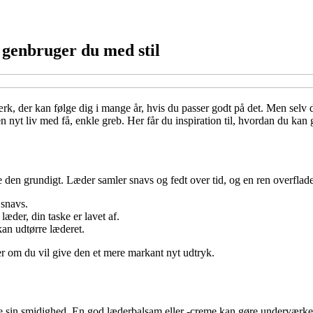
n genbruger du med stil
rk, der kan følge dig i mange år, hvis du passer godt på det. Men selv den
den nyt liv med få, enkle greb. Her får du inspiration til, hvordan du ka
nse den grundigt. Læder samler snavs og fedt over tid, og en ren overfla
 snavs.
læder, din taske er lavet af.
kan udtørre læderet.
ller om du vil give den et mere markant nyt udtryk.
are sin smidighed. En god læderbalsam eller -creme kan gøre underværke