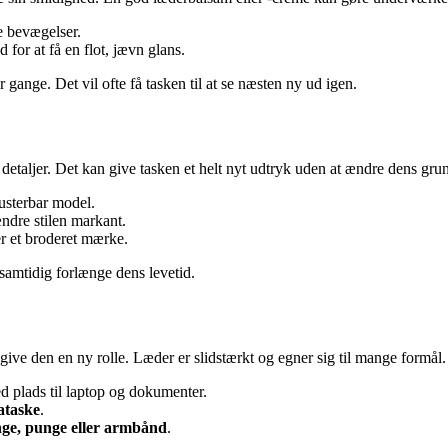
e bevægelser.
 for at få en flot, jævn glans.
 gange. Det vil ofte få tasken til at se næsten ny ud igen.
e detaljer. Det kan give tasken et helt nyt udtryk uden at ændre dens gr
justerbar model.
ændre stilen markant.
r et broderet mærke.
amtidig forlænge dens levetid.
give den en ny rolle. Læder er slidstærkt og egner sig til mange formål.
 plads til laptop og dokumenter.
ataske
.
nge, punge eller armbånd
.