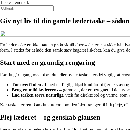
TaskeTrends.dk
Giv nyt liv til din gamle lædertaske – såda
En lædertaske er ikke bare et praktisk tilbehør – det er et stykke håndvæ
form. I stedet for at lade den samle støv bagerst i skabet, kan du give 
Start med en grundig rengøring
Før du går i gang med at ændre eller pynte tasken, er det vigtigt at re
Tør overfladen af
med en fugtig, blød klud for at fjerne støv og
Brug en mild læderrens
– gerne en, der er beregnet til den type 
Lad tasken tørre naturligt
, væk fra direkte sol og varme, som 
Når tasken er ren, kan du vurdere, om den blot trænger til lidt pleje, e
Plej læderet – og genskab glansen
Læder er et naturmateriale, der har brug for fugt og næring for at bev