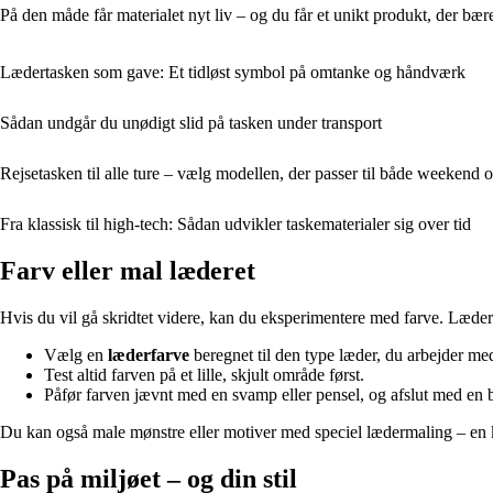
På den måde får materialet nyt liv – og du får et unikt produkt, der bærer
Lædertasken som gave: Et tidløst symbol på omtanke og håndværk
Sådan undgår du unødigt slid på tasken under transport
Rejsetasken til alle ture – vælg modellen, der passer til både weekend o
Fra klassisk til high-tech: Sådan udvikler taskematerialer sig over tid
Farv eller mal læderet
Hvis du vil gå skridtet videre, kan du eksperimentere med farve. Læderf
Vælg en
læderfarve
beregnet til den type læder, du arbejder me
Test altid farven på et lille, skjult område først.
Påfør farven jævnt med en svamp eller pensel, og afslut med en 
Du kan også male mønstre eller motiver med speciel lædermaling – en k
Pas på miljøet – og din stil