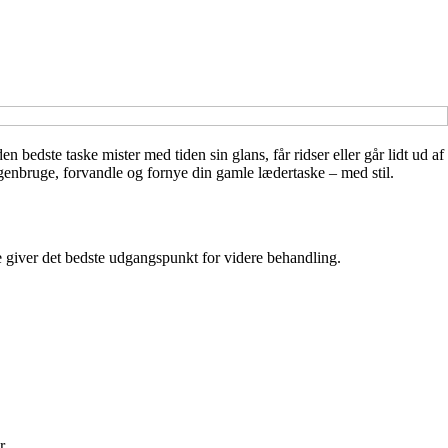
 bedste taske mister med tiden sin glans, får ridser eller går lidt ud af
n genbruge, forvandle og fornye din gamle lædertaske – med stil.
de giver det bedste udgangspunkt for videre behandling.
r.