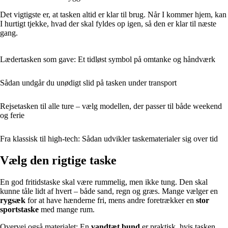
Det vigtigste er, at tasken altid er klar til brug. Når I kommer hjem, kan
I hurtigt tjekke, hvad der skal fyldes op igen, så den er klar til næste
gang.
Lædertasken som gave: Et tidløst symbol på omtanke og håndværk
Sådan undgår du unødigt slid på tasken under transport
Rejsetasken til alle ture – vælg modellen, der passer til både weekend
og ferie
Fra klassisk til high-tech: Sådan udvikler taskematerialer sig over tid
Vælg den rigtige taske
En god fritidstaske skal være rummelig, men ikke tung. Den skal
kunne tåle lidt af hvert – både sand, regn og græs. Mange vælger en
rygsæk
for at have hænderne fri, mens andre foretrækker en
stor
sportstaske
med mange rum.
Overvej også materialet: En
vandtæt bund
er praktisk, hvis tasken