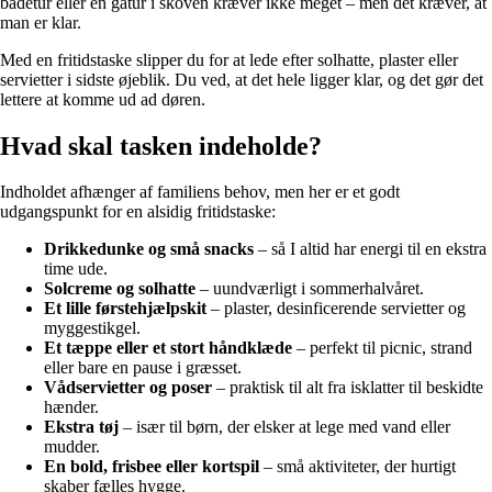
badetur eller en gåtur i skoven kræver ikke meget – men det kræver, at
man er klar.
Med en fritidstaske slipper du for at lede efter solhatte, plaster eller
servietter i sidste øjeblik. Du ved, at det hele ligger klar, og det gør det
lettere at komme ud ad døren.
Hvad skal tasken indeholde?
Indholdet afhænger af familiens behov, men her er et godt
udgangspunkt for en alsidig fritidstaske:
Drikkedunke og små snacks
– så I altid har energi til en ekstra
time ude.
Solcreme og solhatte
– uundværligt i sommerhalvåret.
Et lille førstehjælpskit
– plaster, desinficerende servietter og
myggestikgel.
Et tæppe eller et stort håndklæde
– perfekt til picnic, strand
eller bare en pause i græsset.
Vådservietter og poser
– praktisk til alt fra isklatter til beskidte
hænder.
Ekstra tøj
– især til børn, der elsker at lege med vand eller
mudder.
En bold, frisbee eller kortspil
– små aktiviteter, der hurtigt
skaber fælles hygge.