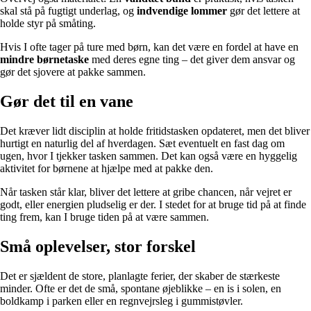
skal stå på fugtigt underlag, og
indvendige lommer
gør det lettere at
holde styr på småting.
Hvis I ofte tager på ture med børn, kan det være en fordel at have en
mindre børnetaske
med deres egne ting – det giver dem ansvar og
gør det sjovere at pakke sammen.
Gør det til en vane
Det kræver lidt disciplin at holde fritidstasken opdateret, men det bliver
hurtigt en naturlig del af hverdagen. Sæt eventuelt en fast dag om
ugen, hvor I tjekker tasken sammen. Det kan også være en hyggelig
aktivitet for børnene at hjælpe med at pakke den.
Når tasken står klar, bliver det lettere at gribe chancen, når vejret er
godt, eller energien pludselig er der. I stedet for at bruge tid på at finde
ting frem, kan I bruge tiden på at være sammen.
Små oplevelser, stor forskel
Det er sjældent de store, planlagte ferier, der skaber de stærkeste
minder. Ofte er det de små, spontane øjeblikke – en is i solen, en
boldkamp i parken eller en regnvejrsleg i gummistøvler.