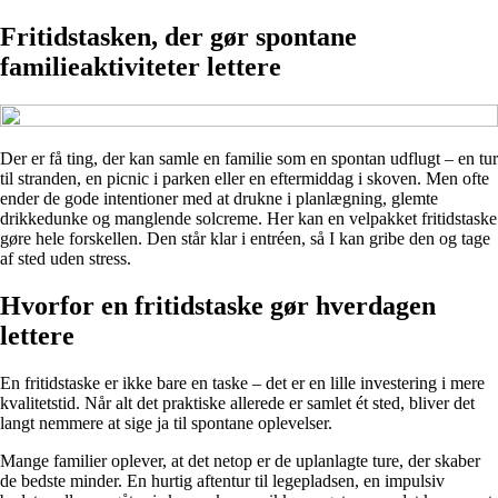
Fritidstasken, der gør spontane
familieaktiviteter lettere
Der er få ting, der kan samle en familie som en spontan udflugt – en tur
til stranden, en picnic i parken eller en eftermiddag i skoven. Men ofte
ender de gode intentioner med at drukne i planlægning, glemte
drikkedunke og manglende solcreme. Her kan en velpakket fritidstaske
gøre hele forskellen. Den står klar i entréen, så I kan gribe den og tage
af sted uden stress.
Hvorfor en fritidstaske gør hverdagen
lettere
En fritidstaske er ikke bare en taske – det er en lille investering i mere
kvalitetstid. Når alt det praktiske allerede er samlet ét sted, bliver det
langt nemmere at sige ja til spontane oplevelser.
Mange familier oplever, at det netop er de uplanlagte ture, der skaber
de bedste minder. En hurtig aftentur til legepladsen, en impulsiv